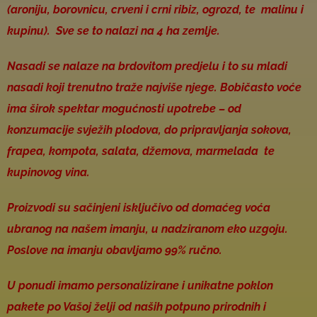
(aroniju, borovnicu, crveni i crni ribiz, ogrozd, te malinu i
kupinu). Sve se to nalazi na 4 ha zemlje.
Nasadi se nalaze na brdovitom predjelu i to su mladi
nasadi koji trenutno traže najviše njege. Bobičasto voće
ima širok spektar mogućnosti upotrebe – od
konzumacije svježih plodova, do pripravljanja sokova,
frapea, kompota, salata, džemova, marmelada te
kupinovog vina.
Proizvodi su sačinjeni isključivo od domaćeg voća
ubranog na našem imanju, u nadziranom eko uzgoju.
Poslove na imanju obavljamo 99% ručno.
U ponudi imamo personalizirane i unikatne poklon
pakete po Vašoj želji od naših potpuno prirodnih i