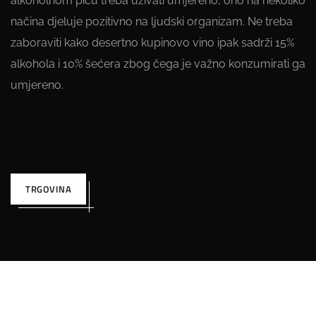
alkoholnom piću treba uživati umjereno, ono na nekoliko
načina djeluje pozitivno na ljudski organizam. Ne treba
zaboraviti kako desertno kupinovo vino ipak sadrži 15%
alkohola i 10% šećera zbog čega je važno konzumirati ga
umjereno.
TRGOVINA