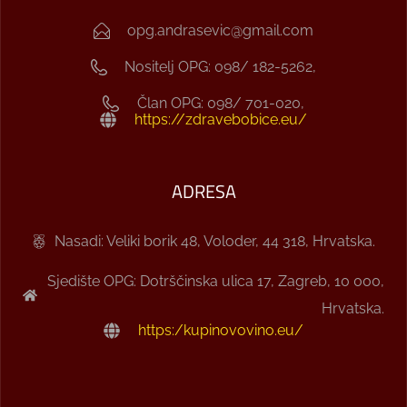
opg.andrasevic@gmail.com
Nositelj OPG: 098/ 182-5262,
Član OPG: 098/ 701-020,
https://zdravebobice.eu/
ADRESA
Nasadi: Veliki borik 48, Voloder, 44 318, Hrvatska.
Sjedište OPG: Dotrščinska ulica 17, Zagreb, 10 000,
Hrvatska.
https:/kupinovovino.eu/