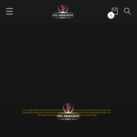
0
Voće se dijeli na sljedeće vrste: bobičaste voćne vrste (aronija, borovnica, ogrozd, stolno grožđe, ribiz), jagodaste voćne
vrste (grožđe, malina, kupina), jezgričave voćne vrste (kruška, dunja, jabuka), lupinaste voćne vrste (lješnjak), koštičave voćne
vrste (višnja, marelica, trešnja, šljiva, breskva). Sve možete pronaći na našem imanju.