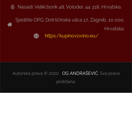
Nasadi: Veliki borik 48, Voloder, 44 318, Hrvatska.
Sjedište OPG: Dotrščinska ulica 17, Zagreb, 10 000,
Hrvatska.
https:/kupinovovino.eu/
Autorska prava © 2020
OG ANDRAŠEVIĆ
. Sva prava
pridržana.