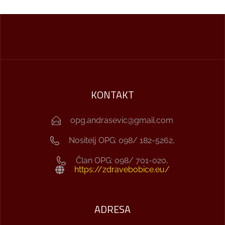
KONTAKT
opg.andrasevic@gmail.com
Nositelj OPG: 098/ 182-5262,
Član OPG: 098/ 701-020,
https://zdravebobice.eu/
ADRESA