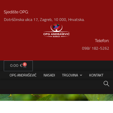
Sjedište OPG:
Dotrščinska ulica 17, Zagreb, 10 000, Hrvatska.
Telefon:
098/ 182-5262
SVE KATEGORIJE
0
0.00
€
HOME
SVE KATEGORIJE
OPG ANDRAŠEVIĆ
NASADI
TRGOVINA
KONTAKT