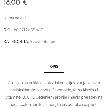
18.00
€
Nema na zalihi
SKU:
b867f2a65b47
KATEGORIJA:
Svježi plodovi
OPIS
Aronija ima veliko antioksidativno djelovanja, a osim
antioksidansima, sadrži flavonoide, folnu kiselinu i
vitamine B, C i E. Jedenjem aronije i njenih prerađevina
jačat ćete imunitet, smanjiti rizik od raka i usporiti