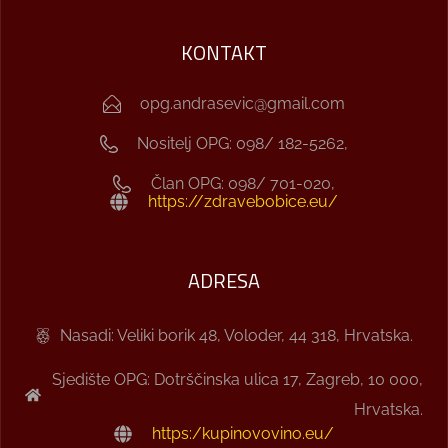
KONTAKT
opg.andrasevic@gmail.com
Nositelj OPG: 098/ 182-5262,
Član OPG: 098/ 701-020,
https://zdravebobice.eu/
ADRESA
Nasadi: Veliki borik 48, Voloder, 44 318, Hrvatska.
Sjedište OPG: Dotrščinska ulica 17, Zagreb, 10 000,
Hrvatska.
https:/kupinovovino.eu/