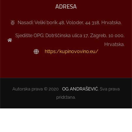
ADRESA
Nasadi: Veliki borik 48, Voloder, 44 318, Hrvatska.
Sjedište OPG: Dotrščinska ulica 17, Zagreb, 10 000,
Hrvatska.
https:/kupinovovino.eu/
Autorska prava © 2020
OG ANDRAŠEVIĆ
. Sva prava
pridržana.