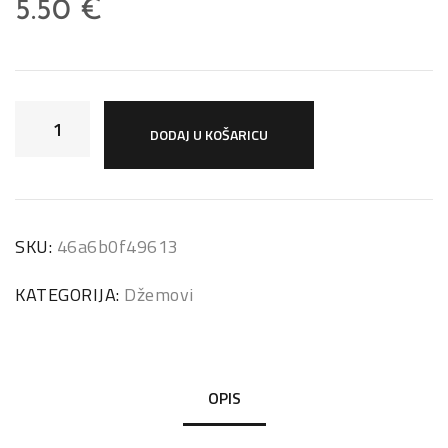
5.50
€
DODAJ U KOŠARICU
SKU:
46a6b0f49613
KATEGORIJA:
Džemovi
OPIS