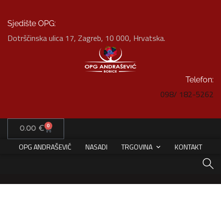
Sjedište OPG:
Dotrščinska ulica 17, Zagreb, 10 000, Hrvatska.
Telefon:
098/ 182-5262
Product Details
0
0.00
HOME
€
DŽEMOVI
DŽEM OD MALINE 210 ML
OPG ANDRAŠEVIĆ
NASADI
TRGOVINA
KONTAKT