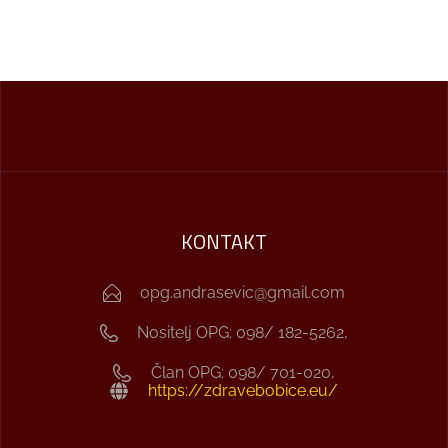
KONTAKT
opg.andrasevic@gmail.com
Nositelj OPG: 098/ 182-5262,
Član OPG: 098/ 701-020,
https://zdravebobice.eu/