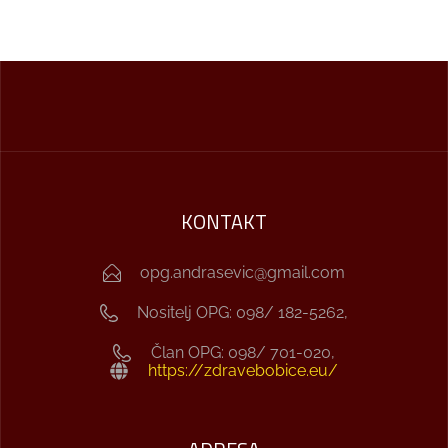
KONTAKT
opg.andrasevic@gmail.com
Nositelj OPG: 098/ 182-5262,
Član OPG: 098/ 701-020,
https://zdravebobice.eu/