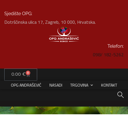
Sjedište OPG:
Dotrščinska ulica 17, Zagreb, 10 000, Hrvatska.
Telefon:
098/ 182-5262
Product Details
0
HOME
0.00
€
ZAMRZNUTI PLODOVI
ZAMRZNUTA BOROVNICA 1KG
OPG ANDRAŠEVIĆ
NASADI
TRGOVINA
KONTAKT