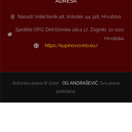
ADRESA
Nasadi: Veliki borik 48, Voloder, 44 318, Hrvatska.
Sjedište OPG: Dotrščinska ulica 17, Zagreb, 10 000,
Hrvatska.
https:/kupinovovino.eu/
Autorska prava © 2020
OG ANDRAŠEVIĆ
. Sva prava
pridržana.